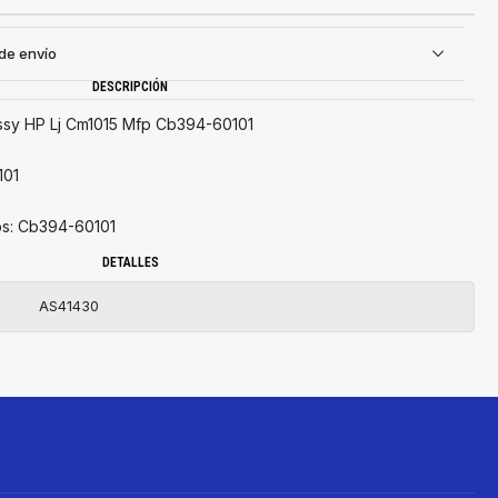
 de envío
DESCRIPCIÓN
Assy HP Lj Cm1015 Mfp Cb394-60101
101
os: Cb394-60101
DETALLES
AS41430