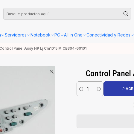
leta o Factura, la confirmación de retiro o envío se gestionará dentro de las
n
Servidores
Notebook
PC
All in One
Conectividad y Redes
Control Panel Assy HP Lj Cm1015 M CB394-60101
Control Panel
AGR
Cantidad