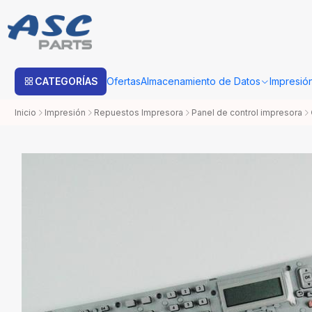
Estimado cliente: Una vez su compra sea procesada con Bo
CATEGORÍAS
Ofertas
Almacenamiento de Datos
Impresió
Inicio
Impresión
Repuestos Impresora
Panel de control impresora