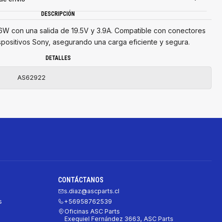
DESCRIPCIÓN
6W con una salida de 19.5V y 3.9A. Compatible con conectores
spositivos Sony, asegurando una carga eficiente y segura.
DETALLES
AS62922
CONTÁCTANOS
s.diaz@ascparts.cl
s
+56958762539
Oficinas ASC Parts
Exequiel Fernández 3663, ASC Parts