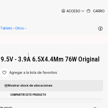
 siguientes 24-48 horas hábiles en Santiago.
Más información
ACCESO
CARRO
Tablets
Otros
|
19.5V - 3.9A 6.5X4.4Mm 76W Original
Agregar a la lista de favoritos
Mostrar stock de ubicaciones
COMPARTIR ESTE PRODUCTO
 de envío