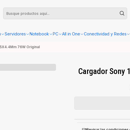
leta o Factura, la confirmación de retiro o envío se gestionará dentro de las
n
Servidores
Notebook
PC
All in One
Conectividad y Redes
6.5X4.4Mm 76W Original
Cargador Sony 
Revisar las condiciones