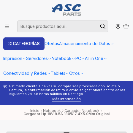
CATEGORÍAS
Ofertas
Almacenamiento de Datos
Impresión
Servidores
Notebook
PC
All in One
Conectividad y Redes
Tablets
Otros
Estimado cliente: Una vez su compra sea procesada con Boleta o
¿
Factura, la confirmación de retiro o envío se gestionará dentro de las
s
siguientes 24-48 horas hábiles en Santiago.
Más información
Inicio
Notebook
Cargador Notebook
Cargador Hp 19V 9.5A 180W 7.4X5.0Mm Original