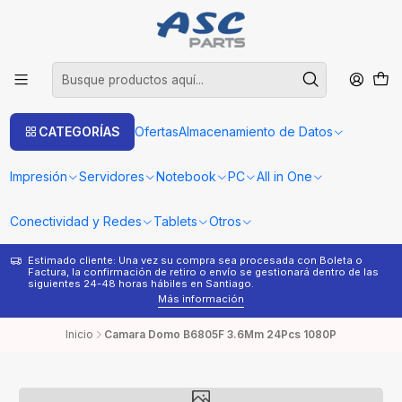
CATEGORÍAS
Ofertas
Almacenamiento de Datos
Impresión
Servidores
Notebook
PC
All in One
Conectividad y Redes
Tablets
Otros
Estimado cliente: Una vez su compra sea procesada con Boleta o
¿
Factura, la confirmación de retiro o envío se gestionará dentro de las
s
siguientes 24-48 horas hábiles en Santiago.
Más información
Inicio
Camara Domo B6805F 3.6Mm 24Pcs 1080P