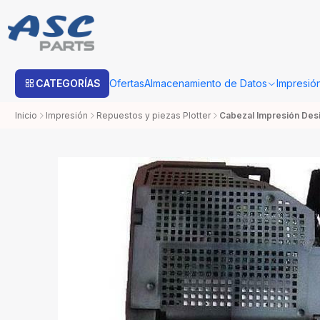
Estimado cliente: Una vez su compra sea procesada con Bo
CATEGORÍAS
Ofertas
Almacenamiento de Datos
Impresió
Inicio
Impresión
Repuestos y piezas Plotter
Cabezal Impresión Des