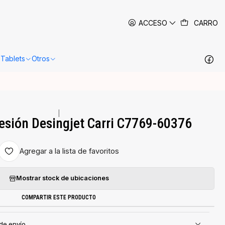
 siguientes 24-48 horas hábiles en Santiago.
Más información
ACCESO
CARRO
Tablets
Otros
|
esión Desingjet Carri C7769-60376
Agregar a la lista de favoritos
Mostrar stock de ubicaciones
COMPARTIR ESTE PRODUCTO
 de envío