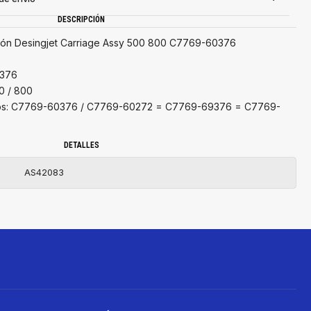
DESCRIPCIÓN
sión Desingjet Carriage Assy 500 800 C7769-60376
0376
10 / 800
ivos: C7769-60376 / C7769-60272 = C7769-69376 = C7769-
DETALLES
AS42083