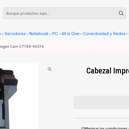
leta o Factura, la confirmación de retiro o envío se gestionará dentro de las
n
Servidores
Notebook
PC
All in One
Conectividad y Redes
ingjet Carri C7769-60376
Cabezal Impr
Revisar las condiciones