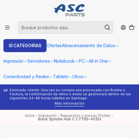
CATEGORÍAS
Ofertas
Almacenamiento de Datos
Impresión
Servidores
Notebook
PC
All in One
Conectividad y Redes
Tablets
Otros
Estimado cliente: Una vez su compra sea procesada con Boleta o
¿
Factura, la confirmación de retiro o envío se gestionará dentro de las
s
siguientes 24-48 horas hábiles en Santiago.
Más información
Inicio
Impresión
Repuestos y piezas Plotter
Black Spindle Hub C C7769-40153