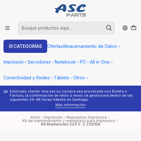
CATEGORÍAS
Ofertas
Almacenamiento de Datos
Impresión
Servidores
Notebook
PC
All in One
Conectividad y Redes
Tablets
Otros
Estimado cliente: Una vez su compra sea procesada con Boleta o
¿
Factura, la confirmación de retiro o envío se gestionará dentro de las
s
siguientes 24-48 horas hábiles en Santiago.
Más información
Inicio
Impresión
Repuestos Impresora
Kit de mantenimiento y reemplazo para impresora
Kit Mantención 220 V. C C3915A