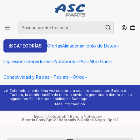
CATEGORÍAS
Ofertas
Almacenamiento de Datos
Impresión
Servidores
Notebook
PC
All in One
Conectividad y Redes
Tablets
Otros
Estimado cliente: Una vez su compra sea procesada con Boleta o
¿
Factura, la confirmación de retiro o envío se gestionará dentro de las
s
siguientes 24-48 horas hábiles en Santiago.
Más información
Inicio
Notebook
Batería Notebook
Bateria Sony Bps21 Alternativ 6 Celdas Negro Bps13