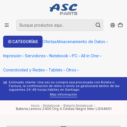
CATEGORÍAS
Ofertas
Almacenamiento de Datos
Impresión
Servidores
Notebook
PC
All in One
Conectividad y Redes
Tablets
Otros
Estimado cliente: Una vez su compra sea procesada con Boleta o
¿
Factura, la confirmación de retiro o envío se gestionará dentro de las
s
siguientes 24-48 horas hábiles en Santiago.
Más información
Inicio
Notebook
Batería Notebook
Bateria Lenovo Z400 Org 4 Celdas Negro Inter L12S4K01