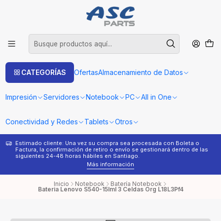
CATEGORÍAS
Ofertas
Almacenamiento de Datos
Impresión
Servidores
Notebook
PC
All in One
Conectividad y Redes
Tablets
Otros
Estimado cliente: Una vez su compra sea procesada con Boleta o
¿
Factura, la confirmación de retiro o envío se gestionará dentro de las
s
siguientes 24-48 horas hábiles en Santiago.
Más información
Inicio
Notebook
Batería Notebook
Bateria Lenovo S540-15Iml 3 Celdas Org L18L3Pf4