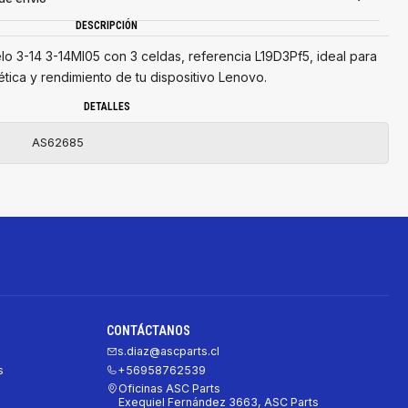
DESCRIPCIÓN
lo 3-14 3-14Ml05 con 3 celdas, referencia L19D3Pf5, ideal para
ética y rendimiento de tu dispositivo Lenovo.
DETALLES
AS62685
CONTÁCTANOS
s.diaz@ascparts.cl
s
+56958762539
Oficinas ASC Parts
Exequiel Fernández 3663, ASC Parts