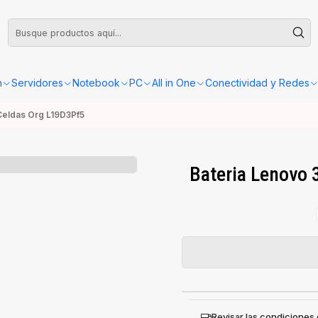
leta o Factura, la confirmación de retiro o envío se gestionará dentro de las
n
Servidores
Notebook
PC
All in One
Conectividad y Redes
Celdas Org L19D3Pf5
Bateria Lenovo 
Revisar las condiciones