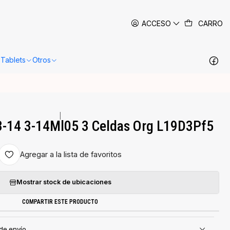
 siguientes 24-48 horas hábiles en Santiago.
Más información
ACCESO
CARRO
Tablets
Otros
|
3-14 3-14Ml05 3 Celdas Org L19D3Pf5
Agregar a la lista de favoritos
Mostrar stock de ubicaciones
COMPARTIR ESTE PRODUCTO
 de envío