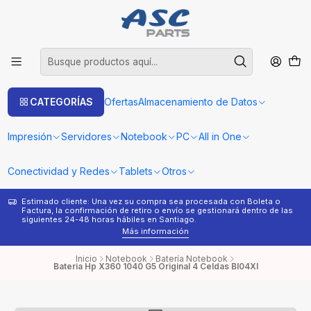
CATEGORÍAS
Ofertas
Almacenamiento de Datos
Impresión
Servidores
Notebook
PC
All in One
Conectividad y Redes
Tablets
Otros
Estimado cliente: Una vez su compra sea procesada con Boleta o
¿
Factura, la confirmación de retiro o envío se gestionará dentro de las
s
siguientes 24-48 horas hábiles en Santiago.
Más información
Inicio
Notebook
Batería Notebook
Bateria Hp X360 1040 G5 Original 4 Celdas Bl04Xl