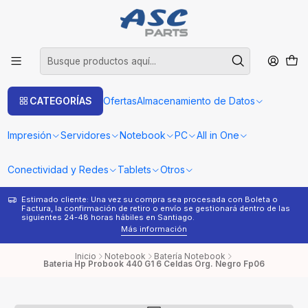
CATEGORÍAS
Ofertas
Almacenamiento de Datos
Impresión
Servidores
Notebook
PC
All in One
Conectividad y Redes
Tablets
Otros
Estimado cliente: Una vez su compra sea procesada con Boleta o
¿
Factura, la confirmación de retiro o envío se gestionará dentro de las
s
siguientes 24-48 horas hábiles en Santiago.
Más información
Inicio
Notebook
Batería Notebook
Bateria Hp Probook 440 G1 6 Celdas Org. Negro Fp06