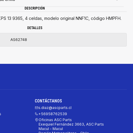
DESCRIPCIÓN
 XPS 13 9365, 4 celdas, modelo original NNF1C, código HMPFH.
DETALLES
AS62748
CONTÁCTANOS
s.diaz@ascparts.cl
s
+56958762539
Oficinas ASC Parts
Exequiel Fernández 3663, ASC Parts
Macul - Macul