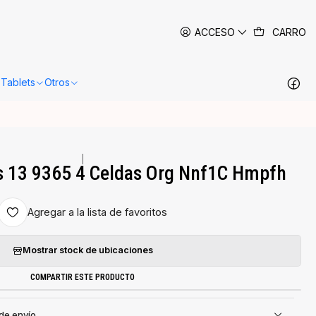
 siguientes 24-48 horas hábiles en Santiago.
Más información
ACCESO
CARRO
Tablets
Otros
|
ps 13 9365 4 Celdas Org Nnf1C Hmpfh
Agregar a la lista de favoritos
Mostrar stock de ubicaciones
COMPARTIR ESTE PRODUCTO
 de envío