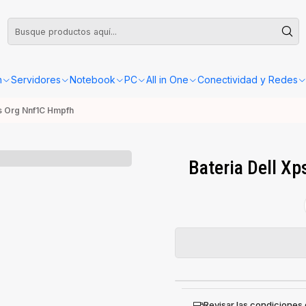
leta o Factura, la confirmación de retiro o envío se gestionará dentro de las
n
Servidores
Notebook
PC
All in One
Conectividad y Redes
as Org Nnf1C Hmpfh
Bateria Dell X
Revisar las condiciones