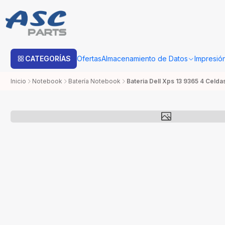
Estimado cliente: Una vez su compra sea procesada con Bo
CATEGORÍAS
Ofertas
Almacenamiento de Datos
Impresió
Inicio
Notebook
Batería Notebook
Bateria Dell Xps 13 9365 4 Celd