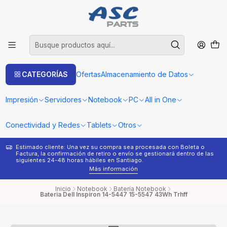
CATEGORÍAS
Ofertas
Almacenamiento de Datos
Impresión
Servidores
Notebook
PC
All in One
Conectividad y Redes
Tablets
Otros
Estimado cliente: Una vez su compra sea procesada con Boleta o
¿
Factura, la confirmación de retiro o envío se gestionará dentro de las
s
siguientes 24-48 horas hábiles en Santiago.
Más información
Inicio
Notebook
Batería Notebook
Bateria Dell Inspiron 14-5447 15-5547 43Wh Trhff