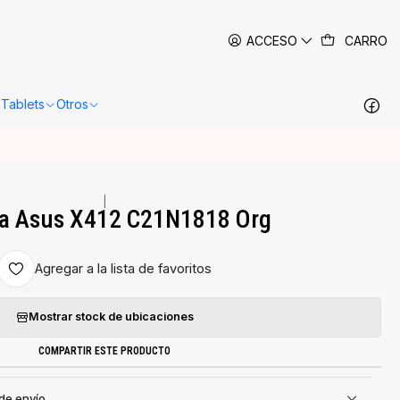
 siguientes 24-48 horas hábiles en Santiago.
Más información
ACCESO
CARRO
Tablets
Otros
|
ia Asus X412 C21N1818 Org
Agregar a la lista de favoritos
Mostrar stock de ubicaciones
COMPARTIR ESTE PRODUCTO
 de envío