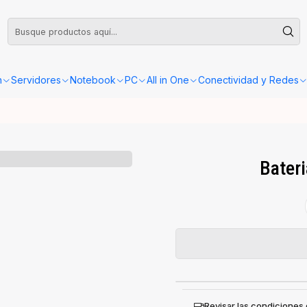
leta o Factura, la confirmación de retiro o envío se gestionará dentro de las
n
Servidores
Notebook
PC
All in One
Conectividad y Redes
Bater
Revisar las condiciones