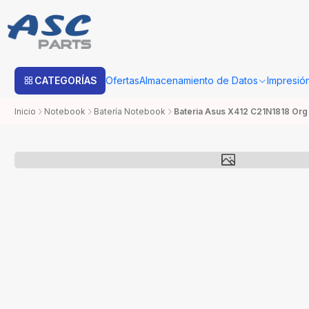
Estimado cliente: Una vez su compra sea procesada con Bo
CATEGORÍAS
Ofertas
Almacenamiento de Datos
Impresió
Inicio
Notebook
Batería Notebook
Bateria Asus X412 C21N1818 Org