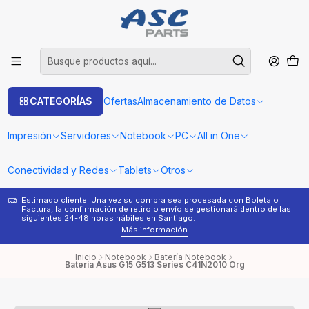
CATEGORÍAS
Ofertas
Almacenamiento de Datos
Impresión
Servidores
Notebook
PC
All in One
Conectividad y Redes
Tablets
Otros
Estimado cliente: Una vez su compra sea procesada con Boleta o
¿
Factura, la confirmación de retiro o envío se gestionará dentro de las
s
siguientes 24-48 horas hábiles en Santiago.
Más información
Inicio
Notebook
Batería Notebook
Bateria Asus G15 G513 Series C41N2010 Org