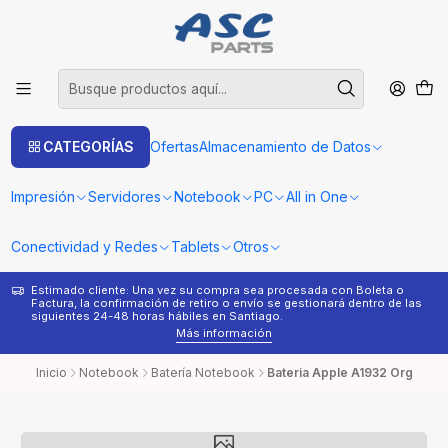
CATEGORÍAS
Ofertas
Almacenamiento de Datos
Impresión
Servidores
Notebook
PC
All in One
Conectividad y Redes
Tablets
Otros
Estimado cliente: Una vez su compra sea procesada con Boleta o
¿
Factura, la confirmación de retiro o envío se gestionará dentro de las
s
siguientes 24-48 horas hábiles en Santiago.
Más información
Inicio
Notebook
Batería Notebook
Bateria Apple A1932 Org