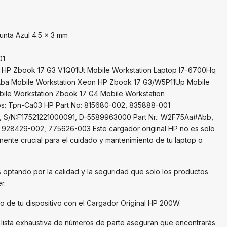
unta Azul 4.5 x 3 mm
01
: HP Zbook 17 G3 V1Q01Ut Mobile Workstation Laptop I7-6700Hq
a Mobile Workstation Xeon HP Zbook 17 G3/W5P11Up Mobile
ile Workstation Zbook 17 G4 Mobile Workstation
vos: Tpn-Ca03 HP Part No: 815680-002, 835888-001
 S/N:F17521221000091, D-5589963000 Part Nr.: W2F75Aa#Abb,
28429-002, 775626-003 Este cargador original HP no es solo
ente crucial para el cuidado y mantenimiento de tu laptop o
s optando por la calidad y la seguridad que solo los productos
r.
to de tu dispositivo con el Cargador Original HP 200W.
a lista exhaustiva de números de parte aseguran que encontrarás