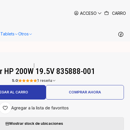
 siguientes 24-48 horas hábiles en Santiago.
Más información
ACCESO
CARRO
Tablets
Otros
|
r HP 200W 19.5V 835888-001
5.0
1 reseña
EGAR AL CARRO
COMPRAR AHORA
Agregar a la lista de favoritos
Mostrar stock de ubicaciones