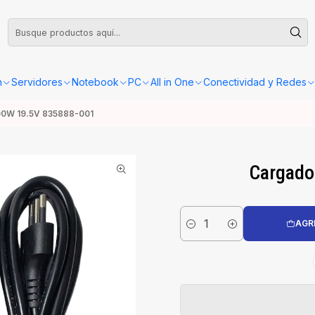
leta o Factura, la confirmación de retiro o envío se gestionará dentro de las
n
Servidores
Notebook
PC
All in One
Conectividad y Redes
00W 19.5V 835888-001
Cargado
AGR
Cantidad