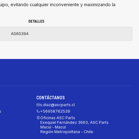
quipo, evitando cualquier inconveniente y maximizando la
DETALLES
AS60394
CONTÁCTANOS
s.diaz@ascparts.cl
s
+56958762539
Oficinas ASC Parts
Exequiel Fernández 3663, ASC Parts
Macul - Macul
Región Metropolitana - Chile