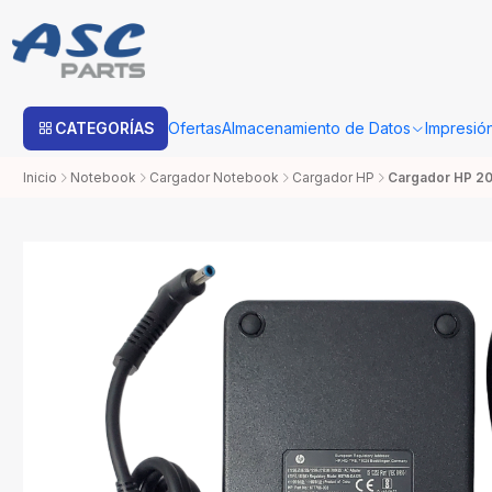
Estimado cliente: Una vez su compra sea procesada con Bo
CATEGORÍAS
Ofertas
Almacenamiento de Datos
Impresió
Inicio
Notebook
Cargador Notebook
Cargador HP
Cargador HP 2