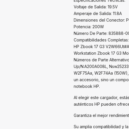
Especificaciones Técnicas:
Voltaje de Salida: 19.5V
Amperaje de Salida: 11.8A
Dimensiones del Conector: P
Potencia: 200W
Número De Parte: 835888-0
Compatibilidades Completas
HP Zbook 17 G3 V2W66Ut#Ab
Workstation Zbook 17 G3 Mob
Números de Parte Alternati
Up/N:A200A008L, Nsw25233,
W2F75Aa, W2F74Aa (150W), 9
un accesorio, sino un compon
notebook HP.
Al elegir este cargador, está
auténticos HP pueden ofrece
Garantiza el mejor rendimien
Su amplia compatibilidad y l