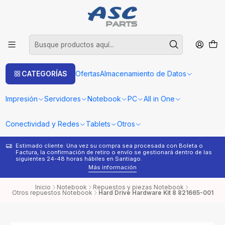
CATEGORÍAS
Ofertas
Almacenamiento de Datos
Impresión
Servidores
Notebook
PC
All in One
Conectividad y Redes
Tablets
Otros
Estimado cliente: Una vez su compra sea procesada con Boleta o
¿
Factura, la confirmación de retiro o envío se gestionará dentro de las
s
siguientes 24-48 horas hábiles en Santiago.
Más información
Inicio
Notebook
Repuestos y piezas Notebook
Otros repuestos Notebook
Hard Drive Hardware Kit 8 821665-001