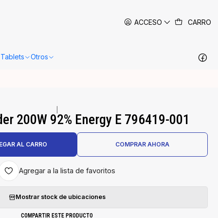
 siguientes 24-48 horas hábiles en Santiago.
Más información
ACCESO
CARRO
Tablets
Otros
|
der 200W 92% Energy E 796419-001
EGAR AL CARRO
COMPRAR AHORA
Agregar a la lista de favoritos
Mostrar stock de ubicaciones
COMPARTIR ESTE PRODUCTO