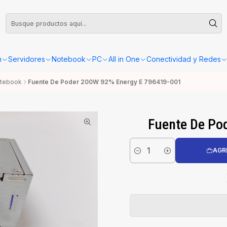
leta o Factura, la confirmación de retiro o envío se gestionará dentro de las
n
Servidores
Notebook
PC
All in One
Conectividad y Redes
otebook
Fuente De Poder 200W 92% Energy E 796419-001
Fuente De Po
AGR
Cantidad