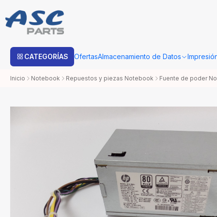
Estimado cliente: Una vez su compra sea procesada con Bo
CATEGORÍAS
Ofertas
Almacenamiento de Datos
Impresió
Inicio
Notebook
Repuestos y piezas Notebook
Fuente de poder N