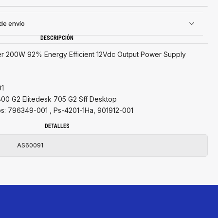
 de envío
DESCRIPCIÓN
er 200W 92% Energy Efficient 12Vdc Output Power Supply
01
800 G2 Elitedesk 705 G2 Sff Desktop
os: 796349-001 , Ps-4201-1Ha, 901912-001
DETALLES
AS60091