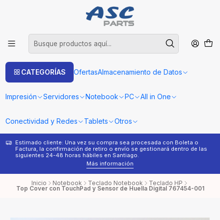
CATEGORÍAS
Ofertas
Almacenamiento de Datos
Impresión
Servidores
Notebook
PC
All in One
Conectividad y Redes
Tablets
Otros
Estimado cliente: Una vez su compra sea procesada con Boleta o
¿
Factura, la confirmación de retiro o envío se gestionará dentro de las
s
siguientes 24-48 horas hábiles en Santiago.
Más información
Inicio
Notebook
Teclado Notebook
Teclado HP
Top Cover con TouchPad y Sensor de Huella Digital 767454-001