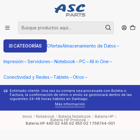
CATEGORÍAS
Ofertas
Almacenamiento de Datos
Impresión
Servidores
Notebook
PC
All in One
Conectividad y Redes
Tablets
Otros
Estimado cliente: Una vez su compra sea procesada con Boleta o
¿
Factura, la confirmación de retiro o envío se gestionará dentro de las
s
siguientes 24-48 horas hábiles en Santiago.
Más información
Inicio
Notebook
Batería Notebook
Batería HP
Batería HP Probook
Bateria HP 440 G2 445 G2 450 G2 1 756744-001