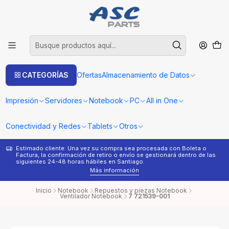
CATEGORÍAS
Ofertas
Almacenamiento de Datos
Impresión
Servidores
Notebook
PC
All in One
Conectividad y Redes
Tablets
Otros
Estimado cliente: Una vez su compra sea procesada con Boleta o
¿
Factura, la confirmación de retiro o envío se gestionará dentro de las
s
siguientes 24-48 horas hábiles en Santiago.
Más información
Inicio
Notebook
Repuestos y piezas Notebook
Ventilador Notebook
7 721539-001