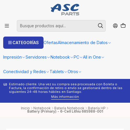
CATEGORÍAS
Ofertas
Almacenamiento de Datos
Impresión
Servidores
Notebook
PC
All in One
Conectividad y Redes
Tablets
Otros
Estimado cliente: Una vez su compra sea procesada con Boleta o
¿
Factura, la confirmación de retiro o envío se gestionará dentro de las
s
siguientes 24-48 horas hábiles en Santiago.
Más información
Inicio
Notebook
Batería Notebook
Batería HP
Battery (Primary) - 6-Cell Lithiu 685988-001