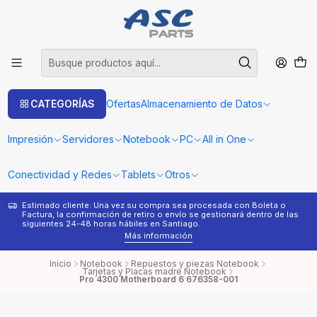
CATEGORÍAS
Ofertas
Almacenamiento de Datos
Impresión
Servidores
Notebook
PC
All in One
Conectividad y Redes
Tablets
Otros
Estimado cliente: Una vez su compra sea procesada con Boleta o
¿
Factura, la confirmación de retiro o envío se gestionará dentro de las
s
siguientes 24-48 horas hábiles en Santiago.
Más información
Inicio
Notebook
Repuestos y piezas Notebook
Tarjetas y Placas madre Notebook
Pro 4300 Motherboard 6 676358-001