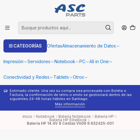
CATEGORÍAS
Ofertas
Almacenamiento de Datos
Impresión
Servidores
Notebook
PC
All in One
Conectividad y Redes
Tablets
Otros
Estimado cliente: Una vez su compra sea procesada con Boleta o
¿
Factura, la confirmación de retiro o envío se gestionará dentro de las
s
siguientes 24-48 horas hábiles en Santiago.
Más información
Inicio
Notebook
Batería Notebook
Batería HP
Batería HP EliteBook
Bateria HP 14.4V 8 Celdas Vh08 6 632425-001