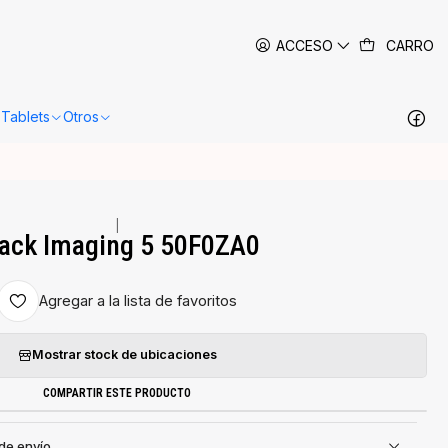
 siguientes 24-48 horas hábiles en Santiago.
Más información
ACCESO
CARRO
Tablets
Otros
|
ack Imaging 5 50F0ZA0
Agregar a la lista de favoritos
Mostrar stock de ubicaciones
COMPARTIR ESTE PRODUCTO
 de envío