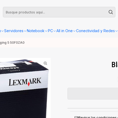
leta o Factura, la confirmación de retiro o envío se gestionará dentro de las
n
Servidores
Notebook
PC
All in One
Conectividad y Redes
aging 5 50F0ZA0
Bl
Revisar las condiciones