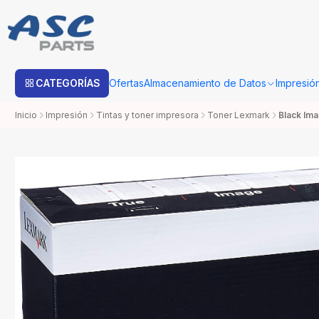
Estimado cliente: Una vez su compra sea procesada con Bo
CATEGORÍAS
Ofertas
Almacenamiento de Datos
Impresió
Inicio
Impresión
Tintas y toner impresora
Toner Lexmark
Black Im