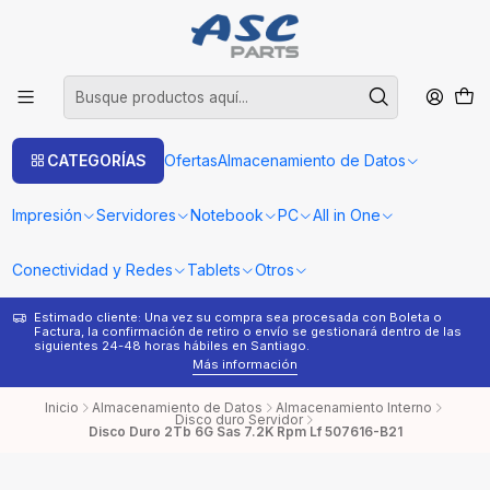
CATEGORÍAS
Ofertas
Almacenamiento de Datos
Impresión
Servidores
Notebook
PC
All in One
Conectividad y Redes
Tablets
Otros
Estimado cliente: Una vez su compra sea procesada con Boleta o
¿
Factura, la confirmación de retiro o envío se gestionará dentro de las
s
siguientes 24-48 horas hábiles en Santiago.
Más información
Inicio
Almacenamiento de Datos
Almacenamiento Interno
Disco duro Servidor
Disco Duro 2Tb 6G Sas 7.2K Rpm Lf 507616-B21