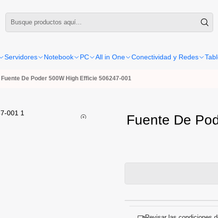
 con Boleta o Factura, la confirmación de retiro o envío se gestionará dentro de las siguie
Servidores
Notebook
PC
All in One
Conectividad y Redes
Tabl
Fuente De Poder 500W High Efficie 506247-001
Fuente De Pod
Revisar las condiciones d