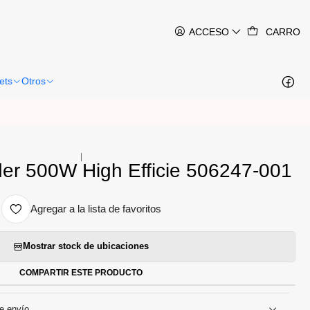
ntes 24-48 horas hábiles en Santiago.
Más información
ACCESO
CARRO
ets
Otros
|
er 500W High Efficie 506247-001
Agregar a la lista de favoritos
Mostrar stock de ubicaciones
COMPARTIR ESTE PRODUCTO
e envío