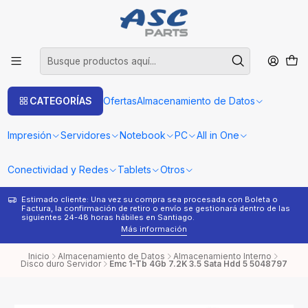
CATEGORÍAS
Ofertas
Almacenamiento de Datos
Impresión
Servidores
Notebook
PC
All in One
Conectividad y Redes
Tablets
Otros
Estimado cliente: Una vez su compra sea procesada con Boleta o
¿
Factura, la confirmación de retiro o envío se gestionará dentro de las
s
siguientes 24-48 horas hábiles en Santiago.
Más información
Inicio
Almacenamiento de Datos
Almacenamiento Interno
Disco duro Servidor
Emc 1-Tb 4Gb 7.2K 3.5 Sata Hdd 5 5048797