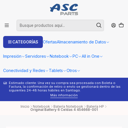
CATEGORÍAS
Ofertas
Almacenamiento de Datos
Impresión
Servidores
Notebook
PC
All in One
Conectividad y Redes
Tablets
Otros
Estimado cliente: Una vez su compra sea procesada con Boleta o
¿
Factura, la confirmación de retiro o envío se gestionará dentro de las
s
siguientes 24-48 horas hábiles en Santiago.
Más información
Inicio
Notebook
Batería Notebook
Batería HP
Original Battery 6 Celdas 4 454668-001