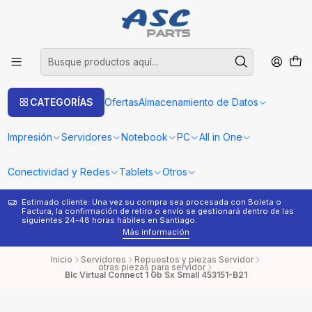
CATEGORÍAS
Ofertas
Almacenamiento de Datos
Impresión
Servidores
Notebook
PC
All in One
Conectividad y Redes
Tablets
Otros
Estimado cliente: Una vez su compra sea procesada con Boleta o
¿
Factura, la confirmación de retiro o envío se gestionará dentro de las
s
siguientes 24-48 horas hábiles en Santiago.
Más información
Inicio
Servidores
Repuestos y piezas Servidor
otras piezas para servidor
Blc Virtual Connect 1 Gb Sx Small 453151-B21