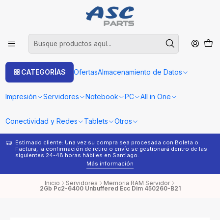
CATEGORÍAS
Ofertas
Almacenamiento de Datos
Impresión
Servidores
Notebook
PC
All in One
Conectividad y Redes
Tablets
Otros
Estimado cliente: Una vez su compra sea procesada con Boleta o
¿
Factura, la confirmación de retiro o envío se gestionará dentro de las
s
siguientes 24-48 horas hábiles en Santiago.
Más información
Inicio
Servidores
Memoria RAM Servidor
2Gb Pc2-6400 Unbuffered Ecc Dim 450260-B21