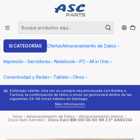
CATEGORÍAS
Ofertas
Almacenamiento de Datos
Impresión
Servidores
Notebook
PC
All in One
Conectividad y Redes
Tablets
Otros
Estimado cliente: Una vez su compra sea procesada con Boleta o
¿
Factura, la confirmación de retiro o envío se gestionará dentro de las
s
siguientes 24-48 horas hábiles en Santiago.
Más información
Inicio
Almacenamiento de Datos
Almacenamiento Interno
Disco duro Servidor
Disco Duro IBM 300 Gb 6G 15K 3.5" 44W2234