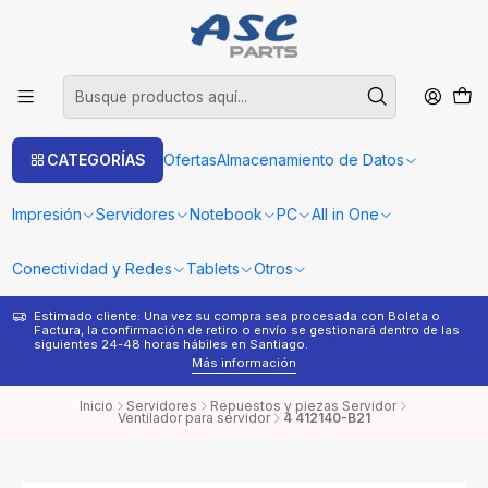
CATEGORÍAS
Ofertas
Almacenamiento de Datos
Impresión
Servidores
Notebook
PC
All in One
Conectividad y Redes
Tablets
Otros
Estimado cliente: Una vez su compra sea procesada con Boleta o
¿
Factura, la confirmación de retiro o envío se gestionará dentro de las
s
siguientes 24-48 horas hábiles en Santiago.
Más información
Inicio
Servidores
Repuestos y piezas Servidor
Ventilador para servidor
4 412140-B21