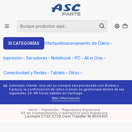
CATEGORÍAS
Ofertas
Almacenamiento de Datos
Impresión
Servidores
Notebook
PC
All in One
Conectividad y Redes
Tablets
Otros
Estimado cliente: Una vez su compra sea procesada con Boleta o
¿
Factura, la confirmación de retiro o envío se gestionará dentro de las
s
siguientes 24-48 horas hábiles en Santiago.
Más información
Inicio
Impresión
Repuestos Impresora
Kit de mantenimiento y reemplazo para impresora
Lexmark C73X X73X Oem Transfer M 40X6401