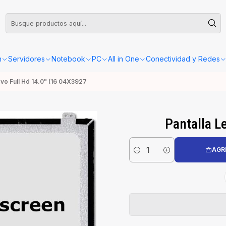
leta o Factura, la confirmación de retiro o envío se gestionará dentro de las
n
Servidores
Notebook
PC
All in One
Conectividad y Redes
ovo Full Hd 14.0" (16 04X3927
Pantalla L
AGR
Cantidad