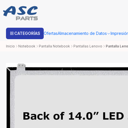
Estimado cliente: Una vez su compra sea procesada con Bo
CATEGORÍAS
Ofertas
Almacenamiento de Datos
Impresió
Inicio
Notebook
Pantalla Notebook
Pantallas Lenovo
Pantalla Len