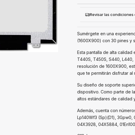
Revisar las condiciones
Sumérgete en una experiencia
(1600X900) con 30 pines y so
Esta pantalla de alta calida
T440S, T450S, S440, L440, 
resolución de 1600X900, esta
que te permitirán disfrutar a
Su diseño de soporte superior
dispositivo. Como parte de l
altos estándares de calidad y
Además, cuenta con números
Lp140Wf3 (Sp)(D1), 3Gpw0,
04X3928, 04X5884, 01En100 