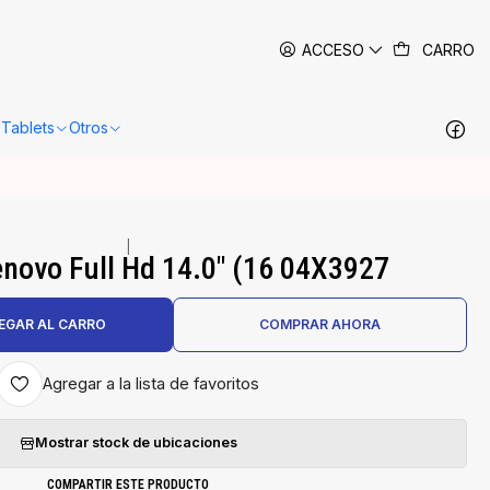
 siguientes 24-48 horas hábiles en Santiago.
Más información
ACCESO
CARRO
Tablets
Otros
|
enovo Full Hd 14.0" (16 04X3927
EGAR AL CARRO
COMPRAR AHORA
Agregar a la lista de favoritos
Mostrar stock de ubicaciones
COMPARTIR ESTE PRODUCTO