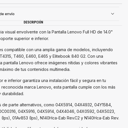
 de envío
DESCRIPCIÓN
 visual envolvente con la Pantalla Lenovo Full HD de 14.0"
porte superior e inferior.
d es compatible con una amplia gama de modelos, incluyendo
T431S, T460, E460, E465 y Elitebook 840 G2. Con una
 pantalla Lenovo ofrece imágenes nítidas y colores vibrantes
l máximo de tus contenidos multimedia.
 e inferior garantiza una instalación fácil y segura en tu
a reconocida marca Lenovo, esta pantalla cumple con los más
 durabilidad.
 de parte alternativos, como 04X5914, 04X4932, 04Y1584,
 0C00316, 04X5916, 04X5914, 04X4046, 04X0592, 04X5023,
(Ips), 01Av853 (Ips), N140Hca-Eab Rev.C2 y N140Hca-Eab Rev.