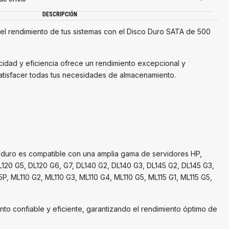
DESCRIPCIÓN
el rendimiento de tus sistemas con el Disco Duro SATA de 500
cidad y eficiencia ofrece un rendimiento excepcional y
satisfacer todas tus necesidades de almacenamiento.
o duro es compatible con una amplia gama de servidores HP,
20 G5, DL120 G6, G7, DL140 G2, DL140 G3, DL145 G2, DL145 G3,
P, ML110 G2, ML110 G3, ML110 G4, ML110 G5, ML115 G1, ML115 G5,
o confiable y eficiente, garantizando el rendimiento óptimo de