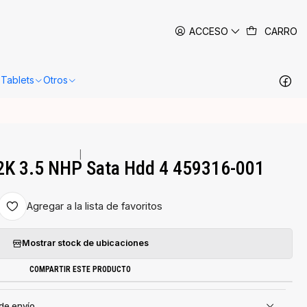
 siguientes 24-48 horas hábiles en Santiago.
Más información
ACCESO
CARRO
Tablets
Otros
|
2K 3.5 NHP Sata Hdd 4 459316-001
Agregar a la lista de favoritos
Mostrar stock de ubicaciones
COMPARTIR ESTE PRODUCTO
 de envío