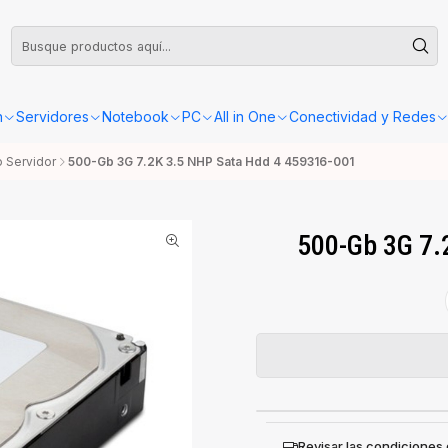
leta o Factura, la confirmación de retiro o envío se gestionará dentro de las
n
Servidores
Notebook
PC
All in One
Conectividad y Redes
o Servidor
500-Gb 3G 7.2K 3.5 NHP Sata Hdd 4 459316-001
500-Gb 3G 7.
Revisar las condiciones