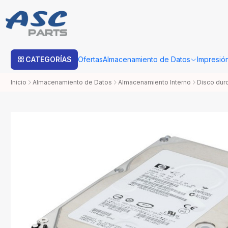
Estimado cliente: Una vez su compra sea procesada con Bo
CATEGORÍAS
Ofertas
Almacenamiento de Datos
Impresió
Inicio
Almacenamiento de Datos
Almacenamiento Interno
Disco dur